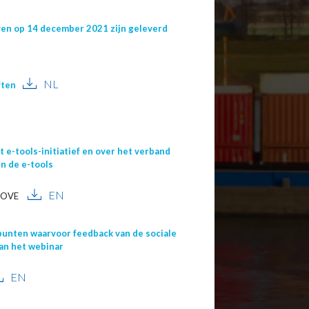
even op 14 december 2021 zijn geleverd
NL
ften
 e-tools-initiatief en over het verband
n de e-tools
EN
 MOVE
punten waarvoor feedback van de sociale
van het webinar
EN