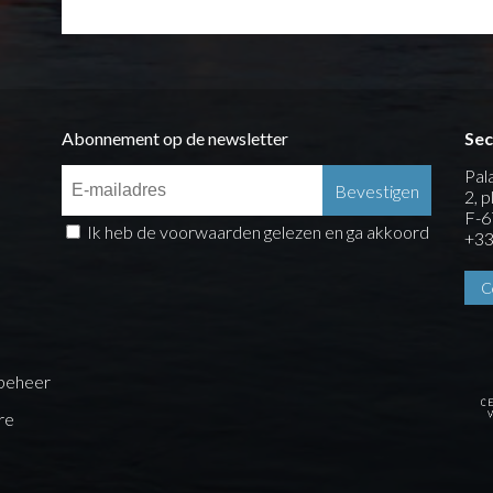
Abonnement op de newsletter
Sec
Pal
2, 
F-6
Ik heb de voorwaarden gelezen en ga akkoord
+33
C
beheer
re