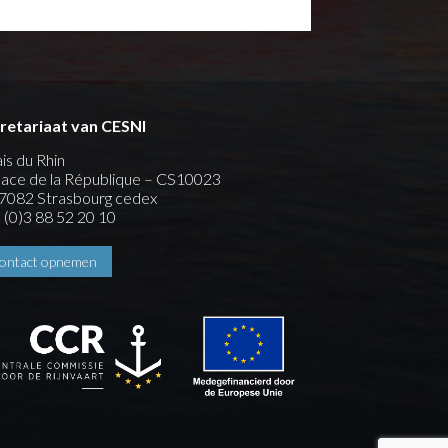
retariaat van CESNI
ais du Rhin
place de la République – CS10023
7082 Strasbourg cedex
 (0)3 88 52 20 10
ontact opnemen