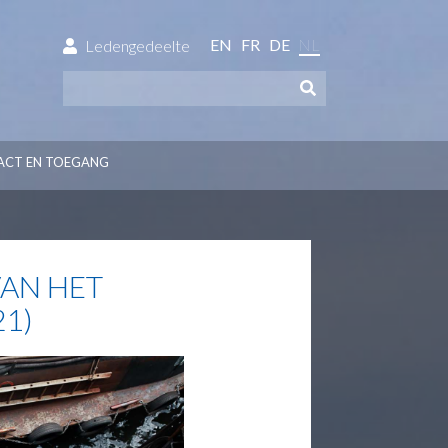
EN
FR
DE
NL
Ledengedeelte
ACT EN TOEGANG
AN HET
21)