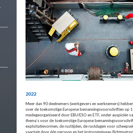
r
2022
Meer dan 90 deelnemers (werkgevers en werknemers) hebben 
over de toekomstige Europese bemanningsvoorschriften op 
medegeorganiseerd door EBU/ESO en ETF, onder auspiciën van 
thema’s voor de toekomstige Europese bemanningsvoorschri
exploitatievormen, de rusttijden, de rustdagen voor scheepse
vaartuig door één persoon en het instroomniveau (lichtmatro