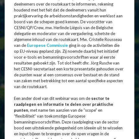
deelnemers over de routekaart te informeren, rekening
houdend met het feit dat de deelnemers vanuit hun
praktijkervaring de arbeidsomstandigheden en werklast aan
boord van de schepen goed kennen. De voorzitter van
CESNI/QP/Crew, mw. Herlinde Liégois van de Belgische
delegatie en moderator van de vergadering, schetste de
algemene inhoud van de routekaart. Mw. Cristelle Rousseau
van de
Europese Commissie
ging in op de activiteiten die
op EU-niveau gepland zijn. Zij noemde daarbij het initiatief
voor e-tools en bemanningsvoorschriften waar al eerste
resultaten geboekt zijn. Tot slot heeft dhr. Jörg Rusche van
het CESNI-secretariaat een korte presentatie gehouden over
de punten waar al een consensus over bestaat en de stand
van zaken met betrekking tot een aantal specifieke aspecten
van de routekaart.
Een ander doel van dit webinar was om de
sector te
raadplegen en informatie te delen over praktische
punten
, met name ten aanzien van de “scope” en
“flexibiliteit” van toekomstige Europese
bemanningsvoorschriften. Deze raadpleging van de sector
bood een uitstekende gelegenheid om ideeën uit te wisselen
en input bijeen te brengen over de open vragen in de