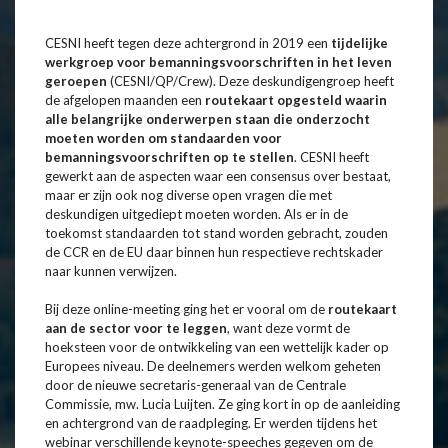
CESNI heeft tegen deze achtergrond in 2019 een
tijdelijke
werkgroep voor bemanningsvoorschriften in het leven
geroepen
(CESNI/QP/Crew). Deze deskundigengroep heeft
de afgelopen maanden een
routekaart opgesteld waarin
alle belangrijke onderwerpen staan die onderzocht
moeten worden om standaarden voor
bemanningsvoorschriften op te stellen
. CESNI heeft
gewerkt aan de aspecten waar een consensus over bestaat,
maar er zijn ook nog diverse open vragen die met
deskundigen uitgediept moeten worden. Als er in de
toekomst standaarden tot stand worden gebracht, zouden
de CCR en de EU daar binnen hun respectieve rechtskader
naar kunnen verwijzen.
Bij deze online-meeting ging het er vooral om de
routekaart
aan de sector voor te leggen
, want deze vormt de
hoeksteen voor de ontwikkeling van een wettelijk kader op
Europees niveau. De deelnemers werden welkom geheten
door de nieuwe secretaris-generaal van de Centrale
Commissie, mw. Lucia Luijten. Ze ging kort in op de aanleiding
en achtergrond van de raadpleging. Er werden tijdens het
webinar verschillende keynote-speeches gegeven om de