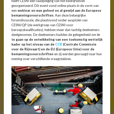
heeft CESNI een raadpleging van het bedrijfsleven
georganiseerd. Dit event vond online plaats in de vorm van
een
webinar en was geheel en al gewijd aan de Europese
bemanningsvoorschriften
. Aan deze belangrijke
forumdiscussie, die plaatsvond onder auspiciën van
CESNI/QP (de werkgroep van CESNI voor
beroepskwalificaties), hebben meer dan tachtig deelnemers
deelgenomen. De deelnemers hadden de gelegenheid om
in
te gaan op de ontwikkeling van een toekomstig wettelijk
kader op het niveau van de
CCR
(Centrale Commissie
voor de Rijnvaart) en de EU (Europese Unie) voor de
bemanningsvoorschriften
en zij werden gevraagd naar hun
mening over verschillende vraagstukken.