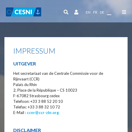
Cookies beheer paneel
EN
FR
DE
NL
IMPRESSUM
UITGEVER
Het secretariaat van de Centrale Commissie voor de
Rijnvaart (CCR)
Palais du Rhin
2, Place de la République – CS 10023
F-67082 Strasbourg cedex
Telefoon: +33 3 88 52 20 10
Telefax: +33 3 88 32 10 72
E-Mail :
ccnr@ccr-zkr.org
DISCLAIMER