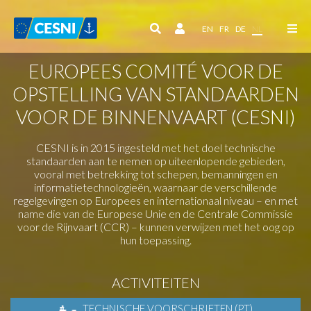
Cookies beheer paneel
EN
FR
DE
NL
EUROPEES COMITÉ VOOR DE
OPSTELLING VAN STANDAARDEN
VOOR DE BINNENVAART (CESNI)
CESNI is in 2015 ingesteld met het doel technische
standaarden aan te nemen op uiteenlopende gebieden,
vooral met betrekking tot schepen, bemanningen en
informatietechnologieën, waarnaar de verschillende
regelgevingen op Europees en internationaal niveau – en met
name die van de Europese Unie en de Centrale Commissie
voor de Rijnvaart (CCR) – kunnen verwijzen met het oog op
hun toepassing.
ACTIVITEITEN
TECHNISCHE VOORSCHRIFTEN (PT)