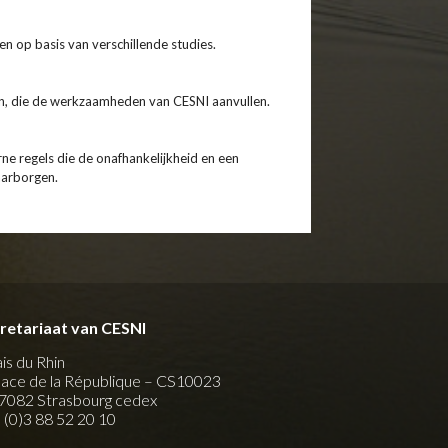
 op basis van verschillende studies.
n, die de werkzaamheden van CESNI aanvullen.
ne regels die de onafhankelijkheid en een
aarborgen.
retariaat van CESNI
ais du Rhin
place de la République – CS10023
7082 Strasbourg cedex
 (0)3 88 52 20 10