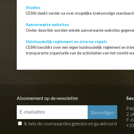
Studies
CESNI denkt verder na over mogelijke toekomstige standaarden
Aanverwante websites
Onder deze link worden enkele aanverwante websites gegeve
Huishoudelijk reglement en interne regels
CESNI beschikt over een eigen huishoudelijk reglement en inter
transparante organisatie van de activiteiten van het comité w
Abonnement op de newsletter
Sec
Pal
2, 
F-6
Ik heb de voorwaarden gelezen en ga akkoord
+33