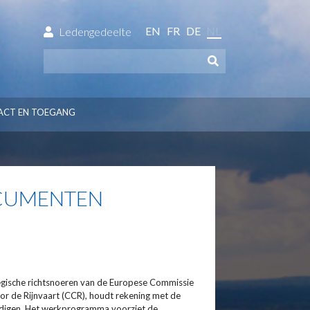
EN
FR
DE
NL
Ledengedeelte
ACT EN TOEGANG
OCUMENTEN
gische richtsnoeren van de Europese Commissie
r de Rijnvaart (CCR), houdt rekening met de
rdigen. Het werkprogramma voorziet de