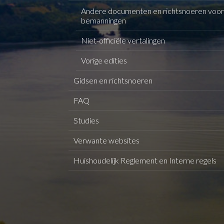
Andere documenten en richtsnoeren voor
bemanningen
Niet-officiële vertalingen
Vorige edities
Gidsen en richtsnoeren
FAQ
Studies
Verwante websites
Huishoudelijk Reglement en Interne regels