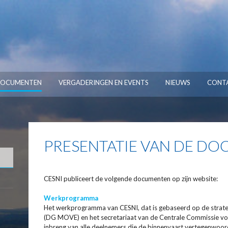
OCUMENTEN
VERGADERINGEN EN EVENTS
NIEUWS
CONT
PRESENTATIE VAN DE D
CESNI publiceert de volgende documenten op zijn website:
Werkprogramma
Het werkprogramma van CESNI, dat is gebaseerd op de strate
(DG MOVE) en het secretariaat van de Centrale Commissie voo
inbreng van alle deelnemers die de binnenvaart vertegenwoo