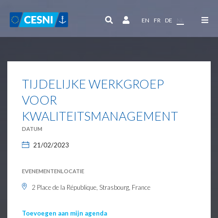
Cookies beheer paneel
EN
FR
DE
NL
TIJDELIJKE WERKGROEP
VOOR
KWALITEITSMANAGEMENT
DATUM
21/02/2023
EVENEMENTENLOCATIE
2 Place de la République, Strasbourg, France
Toevoegen aan mijn agenda