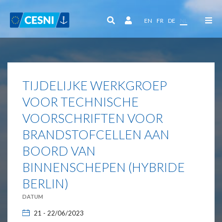
Cookies beheer paneel
EN
FR
DE
NL
TIJDELIJKE WERKGROEP
VOOR TECHNISCHE
VOORSCHRIFTEN VOOR
BRANDSTOFCELLEN AAN
BOORD VAN
BINNENSCHEPEN (HYBRIDE
BERLIN)
DATUM
21 - 22/06/2023