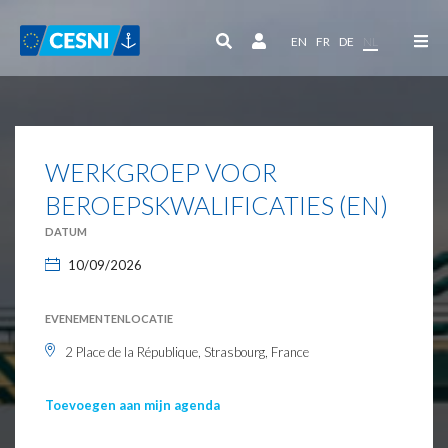
Cookies beheer paneel
EN
FR
DE
NL
WERKGROEP VOOR
BEROEPSKWALIFICATIES (EN)
DATUM
10/09/2026
EVENEMENTENLOCATIE
2 Place de la République, Strasbourg, France
Toevoegen aan mijn agenda