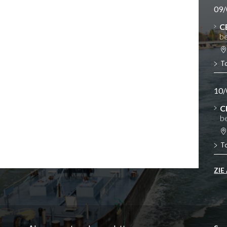
09/
C
be
T
10/
C
b
T
ZIE