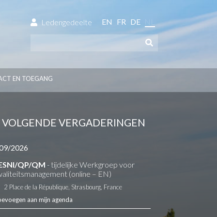
EN
FR
DE
NL
Ledengedeelte
ACT EN TOEGANG
VOLGENDE VERGADERINGEN
09/2026
ESNI/QP/QM
- tijdelijke Werkgroep voor
aliteitsmanagement (online – EN)
2 Place de la République, Strasbourg, France
oevoegen aan mijn agenda