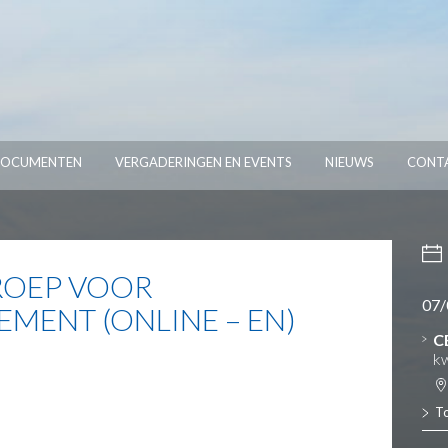
OCUMENTEN
VERGADERINGEN EN EVENTS
NIEUWS
CONT
ROEP VOOR
07/
MENT (ONLINE – EN)
C
kw
T