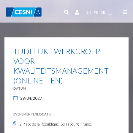
Cookies beheer paneel
EN
FR
DE
NL
TIJDELIJKE WERKGROEP
VOOR
KWALITEITSMANAGEMENT
(ONLINE – EN)
DATUM
29/04/2027
EVENEMENTENLOCATIE
2 Place de la République, Strasbourg, France