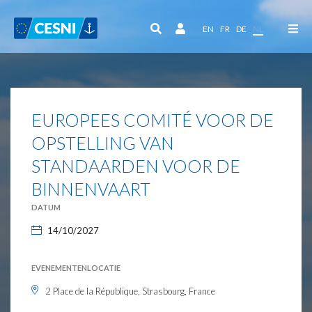
Cookies beheer paneel
EN
FR
DE
NL
EUROPEES COMITÉ VOOR DE
OPSTELLING VAN
STANDAARDEN VOOR DE
BINNENVAART
DATUM
14/10/2027
EVENEMENTENLOCATIE
2 Place de la République, Strasbourg, France