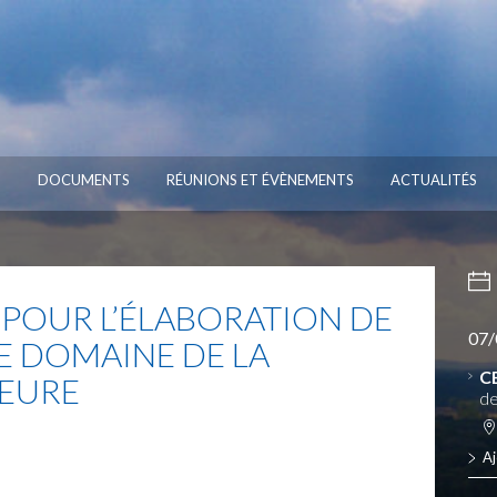
S
DOCUMENTS
RÉUNIONS ET ÉVÈNEMENTS
ACTUALITÉS
POUR L’ÉLABORATION DE
07/
E DOMAINE DE LA
C
IEURE
de
Aj