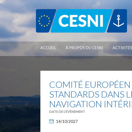
Panneau de gestion des cookies
ACCUEIL
À PROPOS DU CESNI
ACTIVITÉ
COMITÉ EUROPÉEN 
STANDARDS DANS L
NAVIGATION INTÉR
DATE DE L'ÉVÈNEMENT
14/10/2027