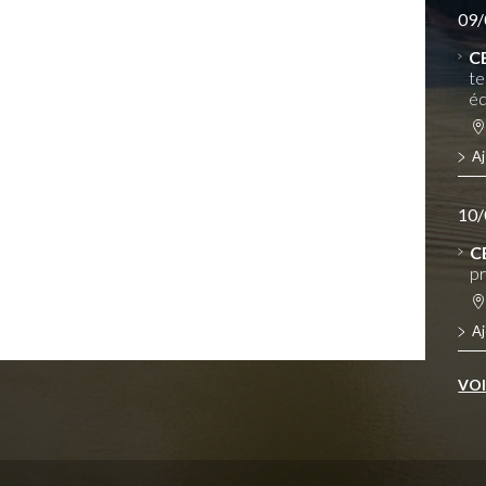
09/
C
te
éq
Aj
10/
C
pr
Aj
VO