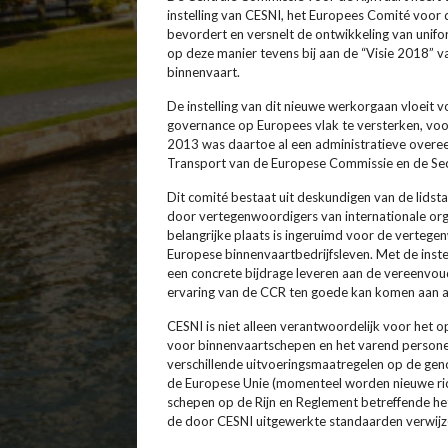
instelling van CESNI, het Europees Comité voor d
bevordert en versnelt de ontwikkeling van unifo
op deze manier tevens bij aan de “Visie 2018” 
binnenvaart.
De instelling van dit nieuwe werkorgaan vloeit
governance op Europees vlak te versterken, voor
2013 was daartoe al een administratieve overee
Transport van de Europese Commissie en de Sec
Dit comité bestaat uit deskundigen van de lids
door vertegenwoordigers van internationale org
belangrijke plaats is ingeruimd voor de vertege
Europese binnenvaartbedrijfsleven. Met de inst
een concrete bijdrage leveren aan de vereenvou
ervaring van de CCR ten goede kan komen aan all
CESNI is niet alleen verantwoordelijk voor het 
voor binnenvaartschepen en het varend persone
verschillende uitvoeringsmaatregelen op de ge
de Europese Unie (momenteel worden nieuwe ri
schepen op de Rijn en Reglement betreffende het
de door CESNI uitgewerkte standaarden verwijz