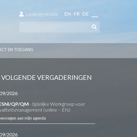
EN
FR
DE
NL
Ledengedeelte
ACT EN TOEGANG
VOLGENDE VERGADERINGEN
09/2026
ESNI/QP/QM
- tijdelijke Werkgroep voor
aliteitsmanagement (online – EN)
oevoegen aan mijn agenda
09/2026