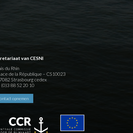
retariaat van CESNI
ais du Rhin
place de la République – CS10023
7082 Strasbourg cedex
 (0)3 88 52 20 10
ontact opnemen