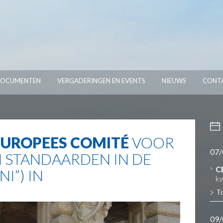
OCUMENTEN
VERGADERINGEN EN EVENTS
NIEUWS
CONT
 EUROPEES COMITÉ
VOOR
07/
N STANDAARDEN IN DE
C
I”) IN
kw
T
09/