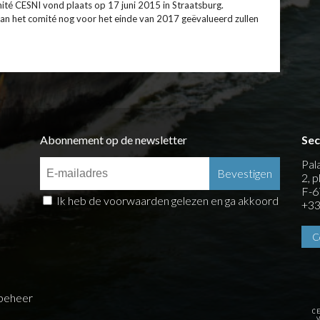
ité CESNI vond plaats op 17 juni 2015 in Straatsburg.
van het comité nog voor het einde van 2017 geëvalueerd zullen
Abonnement op de newsletter
Sec
Pal
2, 
F-6
Ik heb de voorwaarden gelezen en ga akkoord
+33
C
beheer