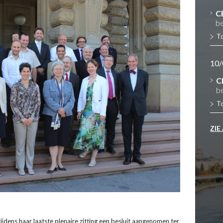
C
be
T
10/
C
b
T
ZIE
jdens haar laatste plenaire zitting een besluit aangenomen ter