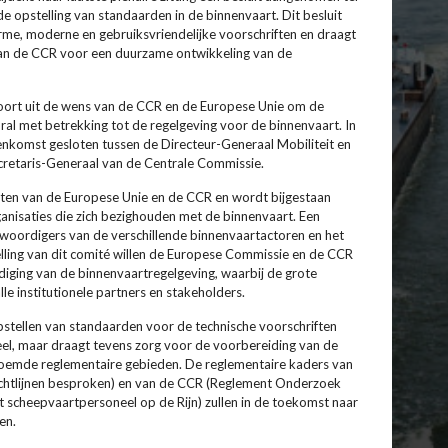
e opstelling van standaarden in de binnenvaart. Dit besluit
rme, moderne en gebruiksvriendelijke voorschriften en draagt
van de CCR voor een duurzame ontwikkeling van de
 voort uit de wens van de CCR en de Europese Unie om de
al met betrekking tot de regelgeving voor de binnenvaart. In
nkomst gesloten tussen de Directeur-Generaal Mobiliteit en
retaris-Generaal van de Centrale Commissie.
taten van de Europese Unie en de CCR en wordt bijgestaan
anisaties die zich bezighouden met de binnenvaart. Een
nwoordigers van de verschillende binnenvaartactoren en het
elling van dit comité willen de Europese Commissie en de CCR
diging van de binnenvaartregelgeving, waarbij de grote
e institutionele partners en stakeholders.
opstellen van standaarden voor de technische voorschriften
el, maar draagt tevens zorg voor de voorbereiding van de
noemde reglementaire gebieden. De reglementaire kaders van
chtlijnen besproken) en van de CCR (Reglement Onderzoek
 scheepvaartpersoneel op de Rijn) zullen in de toekomst naar
en.