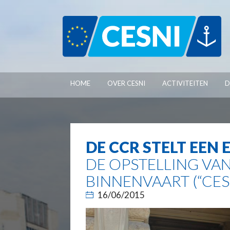
Cookies beheer paneel
HOME
OVER CESNI
ACTIVITEITEN
D
DE CCR STELT EEN
DE OPSTELLING VA
BINNENVAART (“CESN
16/06/2015