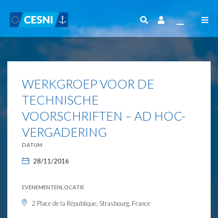
Cookies beheer paneel
NL
WERKGROEP VOOR DE
TECHNISCHE
VOORSCHRIFTEN – AD HOC-
VERGADERING
DATUM
28/11/2016
EVENEMENTENLOCATIE
2 Place de la République, Strasbourg, France