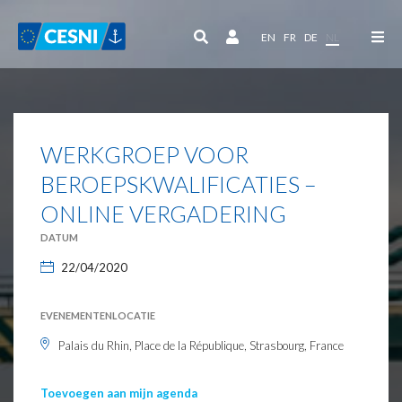
Cookies beheer paneel
EN
FR
DE
NL
WERKGROEP VOOR
BEROEPSKWALIFICATIES –
ONLINE VERGADERING
DATUM
22/04/2020
EVENEMENTENLOCATIE
Palais du Rhin, Place de la République, Strasbourg, France
Toevoegen aan mijn agenda