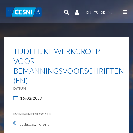
Cookies beheer paneel
EN
FR
DE
NL
TIJDELIJKE WERKGROEP
VOOR
BEMANNINGSVOORSCHRIFTEN
(EN)
DATUM
16/02/2027
EVENEMENTENLOCATIE
Budapest, Hongrie