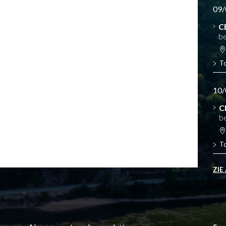
09/
C
be
T
10/
C
b
T
ZIE