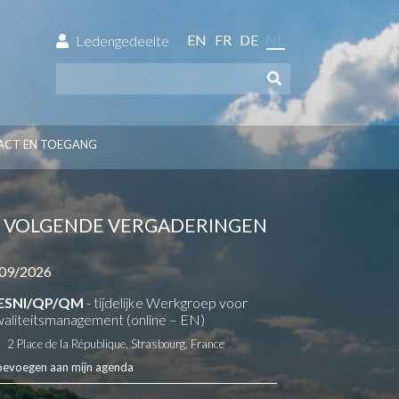
EN
FR
DE
NL
Ledengedeelte
ACT EN TOEGANG
VOLGENDE VERGADERINGEN
09/2026
ESNI/QP/QM
- tijdelijke Werkgroep voor
aliteitsmanagement (online – EN)
2 Place de la République, Strasbourg, France
oevoegen aan mijn agenda