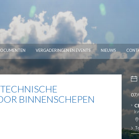
OCUMENTEN
VERGADERINGEN EN EVENTS
NIEUWS
CONT
TECHNISCHE
07/
OOR BINNENSCHEPEN
C
kw
T