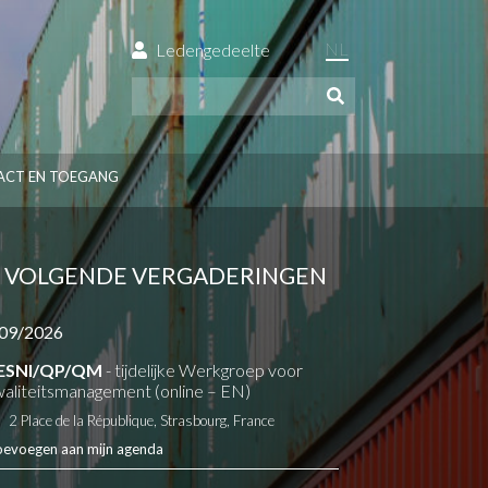
NL
Ledengedeelte
ACT EN TOEGANG
VOLGENDE VERGADERINGEN
09/2026
ESNI/QP/QM
- tijdelijke Werkgroep voor
aliteitsmanagement (online – EN)
2 Place de la République, Strasbourg, France
oevoegen aan mijn agenda