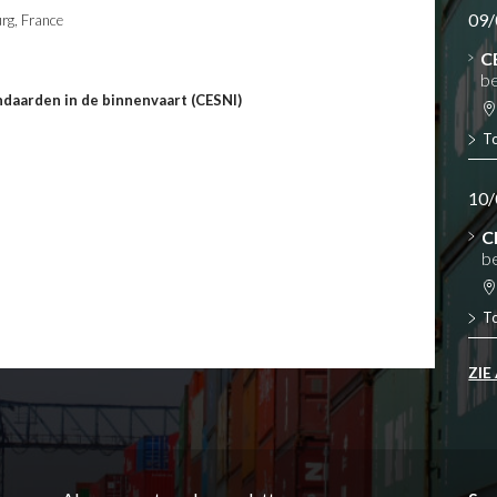
09/
urg, France
C
be
ndaarden in de binnenvaart (CESNI)
T
10/
C
b
T
ZIE