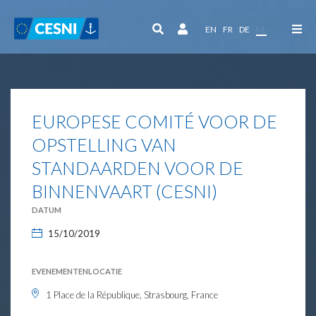
Cookies beheer paneel
EN
FR
DE
NL
EUROPESE COMITÉ VOOR DE
OPSTELLING VAN
STANDAARDEN VOOR DE
BINNENVAART (CESNI)
DATUM
15/10/2019
EVENEMENTENLOCATIE
1 Place de la République, Strasbourg, France