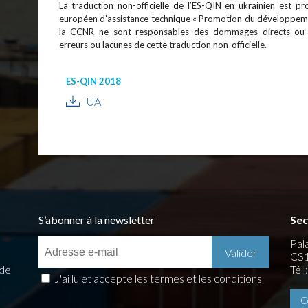
La traduction non-officielle de l’ES-QIN en ukrainien est p
européen d’assistance technique « Promotion du développement
la CCNR ne sont responsables des dommages directs ou ind
erreurs ou lacunes de cette traduction non-officielle.
ES-QIN 2018
UA
S’abonner à la newsletter
Sec
Pala
CS1
 de
Tél
J'ai lu et accepte les termes et les conditions
C