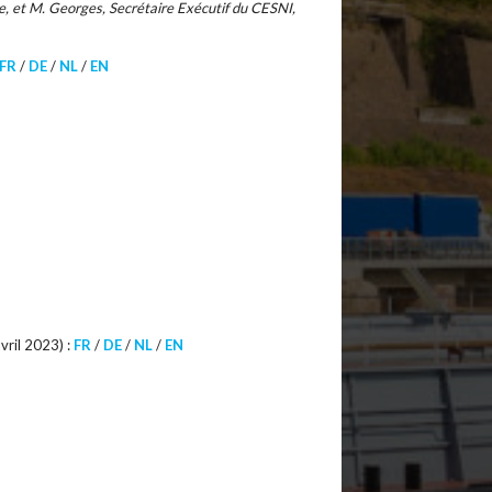
e, et M. Georges, Secrétaire Exécutif du CESNI,
FR
/
DE
/
NL
/
EN
vril 2023) :
FR
/
DE
/
NL
/
EN