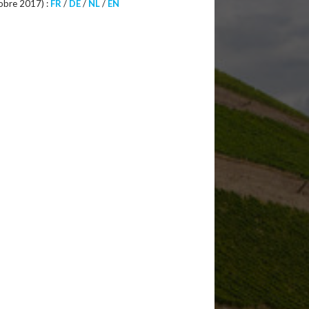
tobre 2017) :
FR
/
DE
/
NL
/
EN