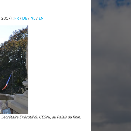
t 2017) :
FR
/
DE
/
NL
/
EN
 Secrétaire Exécutif du CESNI, au Palais du Rhin,