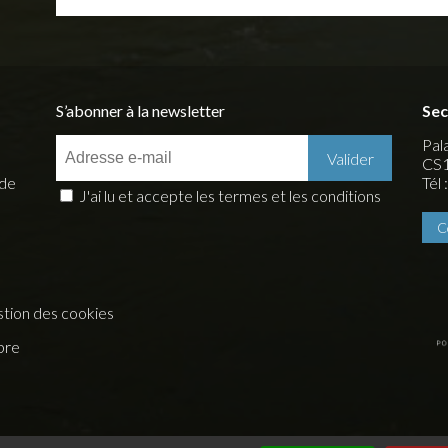
S’abonner à la newsletter
Sec
Pala
CS1
 de
Tél
J'ai lu et accepte les termes et les conditions
C
tion des cookies
bre