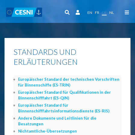
Cookie-Einstellungen
EN
FR
DE
NL
STANDARDS UND
ERLÄUTERUNGEN
Europäischer Standard der technischen Vorschriften
für Binnenschiffe (ES-TRIN)
Europäischer Standard für Qualifikationen in der
Binnenschifffahrt (ES-QIN)
Europäischer Standard für
Binnenschifffahrtsinformationsdienste (ES-RIS)
Andere Dokumente und Leitlinien für die
Besatzungen
Nichtamtliche-Übersetzungen