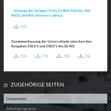
Anhänge der Anlagen 19 bis 21 (NtS XSD file, NtS
WSDL and NtS reference tables)
EN
Zusammenfassung der Unterschiede zwischen den
Ausgaben 2021/1 und 2023/1 des ES-RIS
EN
FR
DE
NL
ZUGEHÖRIGE SEITEN
Dokumente
Arbeitsprogramm