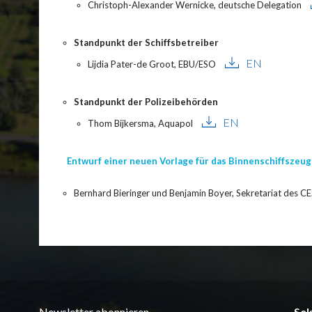
Christoph-Alexander Wernicke, deutsche Delegation
Standpunkt der Schiffsbetreiber
EN
Lijdia Pater-de Groot, EBU/ESO
Standpunkt der Polizeibehörden
EN
Thom Bijkersma, Aquapol
Entwurf einer neuen Vorlage für das Binnenschiffszeugn
Bernhard Bieringer und Benjamin Boyer, Sekretariat des C
Newsletter abonnieren
Sek