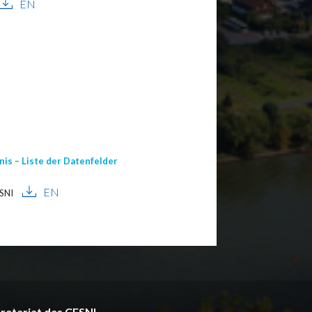
EN
is – Liste der Datenfelder
EN
ESNI
retariat des CESNI