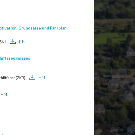
tivation, Grundsätze und Fahrplan
EN
ESNI
hiffszeugnisses
EN
hifffahrt (ZKR)
EN