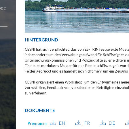
uppe
HINTERGRUND
CESNI hat sich verpflichtet, das von ES-TRIN festgelegte Muste
insbesondere um den Verwaltungsaufwand für Schiffseigner zu 
Untersuchungskommissionen und Polizeikräfte zu erleichtern un
Ein neues modulares Muster für das Binnenschiffszeugnis wurde
Felder gedruckt und es handelt sich nicht mehr um ein Zeugnis m
CESNI organisiert einen Workshop, um den Entwurf eines neue
vorzustellen, Feedback von verschiedenen Beteiligten einzuh
zu verfeinern.
DOKUMENTE
EN
FR
DE
Programm