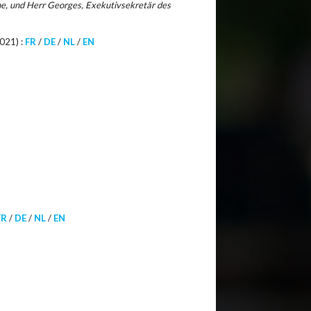
ne, und Herr Georges, Exekutivsekretär des
2021) :
FR
/
DE
/
NL
/
EN
FR
/
DE
/
NL
/
EN