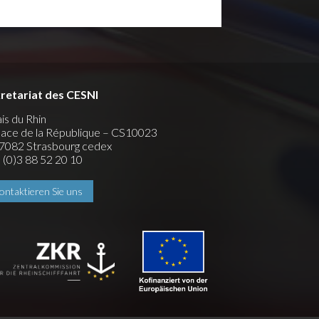
retariat des CESNI
ais du Rhin
place de la République – CS10023
7082 Strasbourg cedex
 (0)3 88 52 20 10
ontaktieren Sie uns