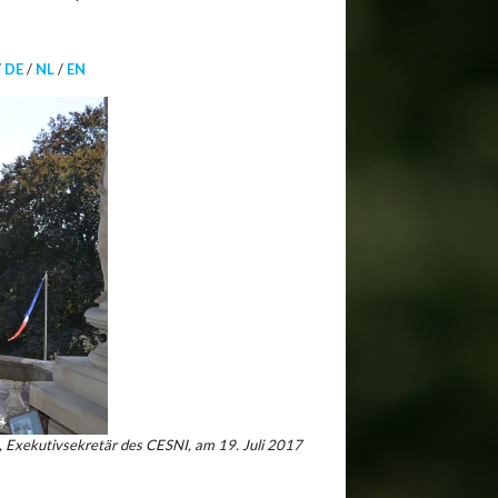
/
DE
/
NL
/
EN
, Exekutivsekretär des CESNI, am 19. Juli 2017