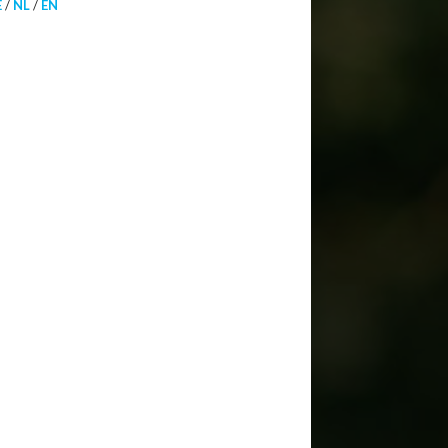
E
/
NL
/
EN