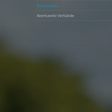
Beobachter
Anerkannte Verbände