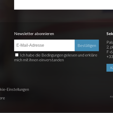
Newsletter abonnieren
Sek
Pal
2, 
F-6
Ich habe die Bedingungen gelesen und erkläre
+33
mich mit ihnen einverstanden
K
kie-Einstellungen
bre