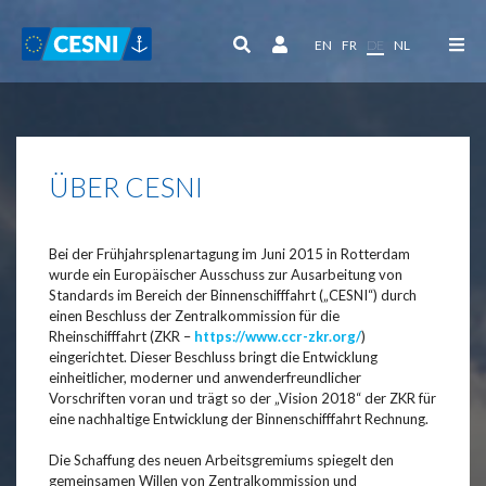
Cookie-Einstellungen
EN
FR
DE
NL
ÜBER CESNI
Bei der Frühjahrsplenartagung im Juni 2015 in Rotterdam
wurde ein Europäischer Ausschuss zur Ausarbeitung von
Standards im Bereich der Binnenschifffahrt („CESNI“) durch
einen Beschluss der Zentralkommission für die
Rheinschifffahrt (ZKR –
https://www.ccr-zkr.org/
)
eingerichtet. Dieser Beschluss bringt die Entwicklung
einheitlicher, moderner und anwenderfreundlicher
Vorschriften voran und trägt so der „Vision 2018“ der ZKR für
eine nachhaltige Entwicklung der Binnenschifffahrt Rechnung.
Die Schaffung des neuen Arbeitsgremiums spiegelt den
gemeinsamen Willen von Zentralkommission und