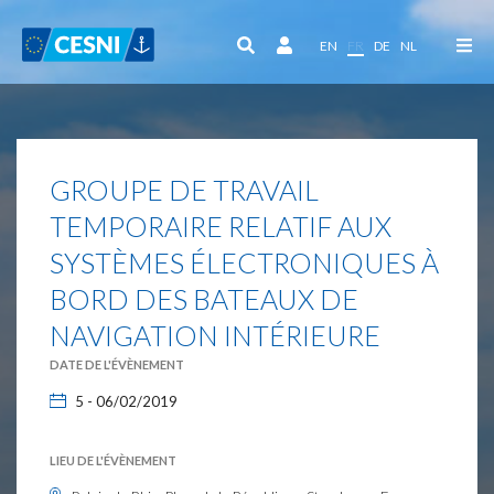
Panneau de gestion des cookies
EN
FR
DE
NL
GROUPE DE TRAVAIL
TEMPORAIRE RELATIF AUX
SYSTÈMES ÉLECTRONIQUES À
BORD DES BATEAUX DE
NAVIGATION INTÉRIEURE
DATE DE L'ÉVÈNEMENT
5 - 06/02/2019
LIEU DE L'ÉVÈNEMENT