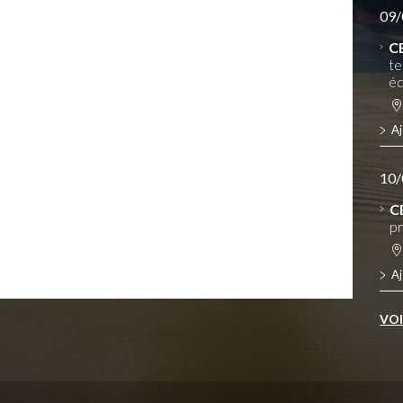
09/
C
te
éq
Aj
10/
C
pr
Aj
VO