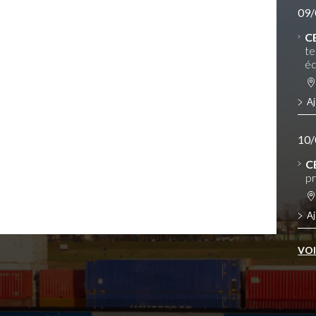
09/
C
te
éq
Aj
10/
C
pr
Aj
VO