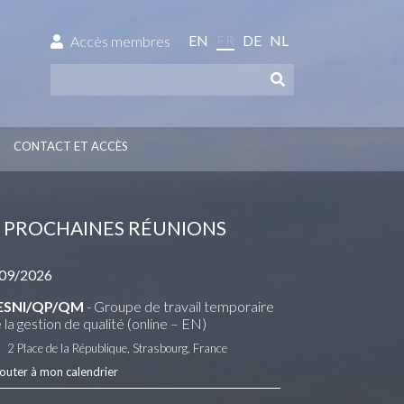
EN
FR
DE
NL
Accès membres
CONTACT ET ACCÈS
PROCHAINES RÉUNIONS
09/2026
ESNI/QP/QM
- Groupe de travail temporaire
 la gestion de qualité (online – EN)
2 Place de la République, Strasbourg, France
outer à mon calendrier