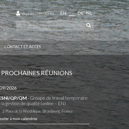
EN
FR
DE
NL
Accès membres
CONTACT ET ACCÈS
PROCHAINES RÉUNIONS
09/2026
ESNI/QP/QM
- Groupe de travail temporaire
 la gestion de qualité (online – EN)
2 Place de la République, Strasbourg, France
outer à mon calendrier