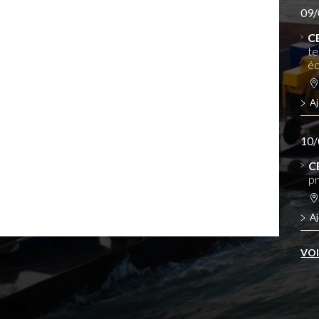
09/
C
te
éq
Aj
10/
C
pr
Aj
VO