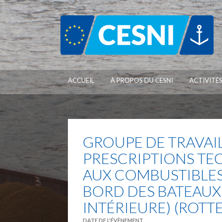
Panneau de gestion des cookies
ACCUEIL
À PROPOS DU CESNI
ACTIVITÉ
GROUPE DE TRAVAIL
PRESCRIPTIONS TE
AUX COMBUSTIBLES
BORD DES BATEAUX
INTÉRIEURE) (ROTT
DATE DE L'ÉVÈNEMENT