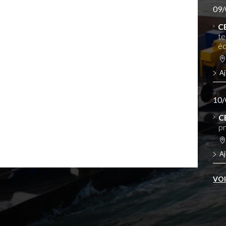
09/
C
te
éq
Aj
10/
C
pr
Aj
VO