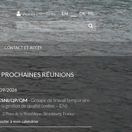
EN
FR
DE
NL
Accès membres
CONTACT ET ACCÈS
PROCHAINES RÉUNIONS
09/2026
ESNI/QP/QM
- Groupe de travail temporaire
 la gestion de qualité (online – EN)
2 Place de la République, Strasbourg, France
outer à mon calendrier