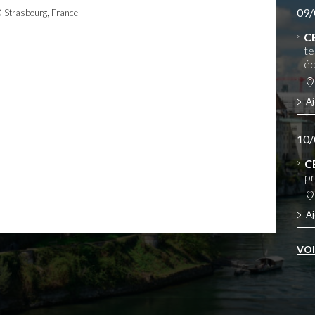
09/
0 Strasbourg, France
C
te
éq
Aj
10/
C
pr
Aj
VO