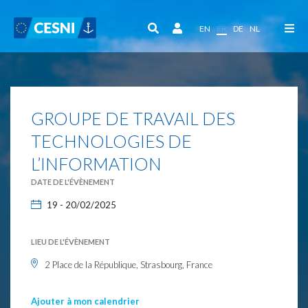
Panneau de gestion des cookies
EN
FR
DE
NL
GROUPE DE TRAVAIL DES
TECHNOLOGIES DE
L’INFORMATION
DATE DE L'ÉVÈNEMENT
19 - 20/02/2025
LIEU DE L'ÉVÈNEMENT
2 Place de la République, Strasbourg, France
Ajouter à mon calendrier