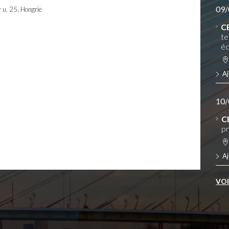
09/
u. 25, Hongrie
C
te
éq
Aj
10/
C
pr
Aj
VO