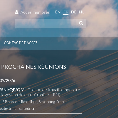
EN
FR
DE
NL
Accès membres
CONTACT ET ACCÈS
PROCHAINES RÉUNIONS
09/2026
ESNI/QP/QM
- Groupe de travail temporaire
 la gestion de qualité (online – EN)
2 Place de la République, Strasbourg, France
outer à mon calendrier