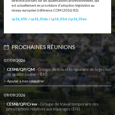
directive portant sur les qualifications professionnelles, qui
est actuellement en procédure d’adoption législative au
niveau européen (référence COM (2016) 82).
cp16_01fr
/
cp16_01de
/
cp16_01nl
/
cp16_01en
PROCHAINES RÉUNIONS
07/09/2026
CESNI/QP/QM
- Groupe de travail temporaire de la gestion
de qualité (online – EN)
Ajouter à mon calendrier
09/09/2026
CESNI/QP/Crew
- Groupe de travail temporaire des
prescriptions relatives aux équipages (EN)