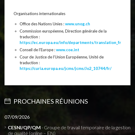
Organisations internationales
Office des Nations Unies :
www.unog.ch
Commission européenne, Direction générale de la
traduction :
https://ec.europa.eu/info/departments/translation_fr
Conseil de l’Europe :
www.coe.int
Cour de Justice de l’Union Européenne, Unité de
traduction :
https://curia.europa.eu/jcms/jcms/Jo2_10744/fr/
PROCHAINES RÉUNIONS
07/09/2026
CESNI/QP/QM
- Groupe de travail temporaire de la gestion
de qualité (online – EN)