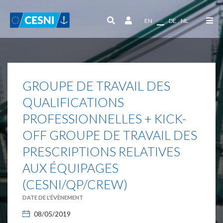
Panneau de gestion des cookies
EN
FR
DE
NL
GROUPE DE TRAVAIL DES
QUALIFICATIONS
PROFESSIONNELLES + KICK-
OFF GROUPE DE TRAVAIL DES
PRESCRIPTIONS RELATIVES
AUX ÉQUIPAGES
(CESNI/QP/CREW)
DATE DE L'ÉVÈNEMENT
08/05/2019