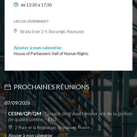
de 13:30 à 17:30
LIEU DE L'ÉVÈNEMENT
Strada Izvor 2-4, București, Roumanie
Ajouter à mon calendrier
House of Parliament: Hall of Human Rights
PROCHAINES RÉUNIONS
07/09/2026
CESNI/QP/QM
- Groupe de travail temporaire de la gestion
de qualité (online – EN)
2 Place de la République, Strasbourg, France
Ajouter à mon calendrier