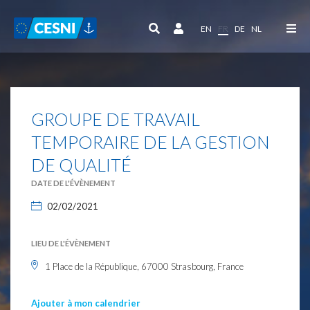
Panneau de gestion des cookies
EN
FR
DE
NL
GROUPE DE TRAVAIL
TEMPORAIRE DE LA GESTION
DE QUALITÉ
DATE DE L'ÉVÈNEMENT
02/02/2021
LIEU DE L'ÉVÈNEMENT
1 Place de la République, 67000 Strasbourg, France
Ajouter à mon calendrier