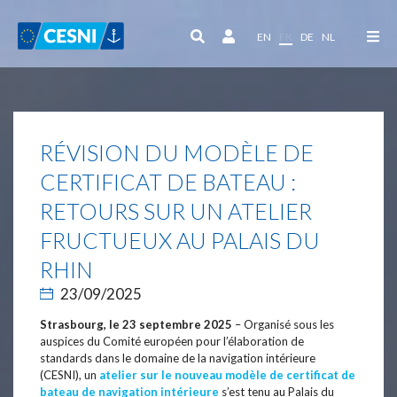
Panneau de gestion des cookies
EN
FR
DE
NL
RÉVISION DU MODÈLE DE
CERTIFICAT DE BATEAU :
RETOURS SUR UN ATELIER
FRUCTUEUX AU PALAIS DU
RHIN
23/09/2025
Strasbourg, le 23 septembre 2025
– Organisé sous les
auspices du Comité européen pour l’élaboration de
standards dans le domaine de la navigation intérieure
(CESNI), un
atelier sur le nouveau modèle de certificat de
bateau de navigation intérieure
s’est tenu au Palais du