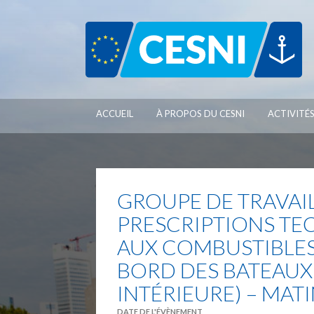
Panneau de gestion des cookies
ACCUEIL
À PROPOS DU CESNI
ACTIVITÉ
GROUPE DE TRAVAIL
PRESCRIPTIONS TE
AUX COMBUSTIBLES
BORD DES BATEAUX
INTÉRIEURE) – MATI
DATE DE L'ÉVÈNEMENT