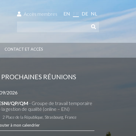
EN
FR
DE
NL
Accès membres
CONTACT ET ACCÈS
PROCHAINES RÉUNIONS
09/2026
ESNI/QP/QM
- Groupe de travail temporaire
 la gestion de qualité (online – EN)
2 Place de la République, Strasbourg, France
outer à mon calendrier