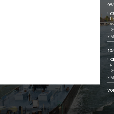
09/
C
te
éq
Aj
10/
C
pr
Aj
VO