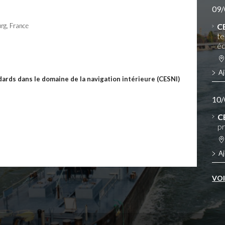
09/
urg, France
C
te
éq
Aj
ards dans le domaine de la navigation intérieure (CESNI)
10/
C
pr
Aj
VO