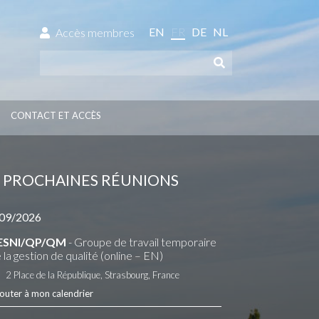
EN
FR
DE
NL
Accès membres
CONTACT ET ACCÈS
PROCHAINES RÉUNIONS
09/2026
ESNI/QP/QM
- Groupe de travail temporaire
 la gestion de qualité (online – EN)
2 Place de la République, Strasbourg, France
outer à mon calendrier