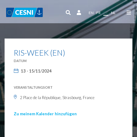
Cookie-Einstellungen
EN
FR
DE
NL
RIS-WEEK (EN)
DATUM
13 - 15/11/2024
VERANSTALTUNGSORT
2 Place de la République, Strasbourg, France
Zu meinem Kalender hinzufügen