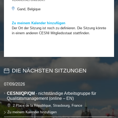
VERANSTALTUNGSORT
Gand, Belgique
Zu meinem Kalender hinzufügen
Der Ort der Sitzung ist noch zu definieren. Die Sitzung könnte
in einem anderen CESNI Mitgliedsstaat stattfinden.
DIE NÄCHSTEN SITZUNGEN
07/09/2026
CESNI/QP/QM
- nichtständige Arbeitsgruppe für
Qualitätsmanagement (online – EN)
2 Place de la République, Strasbourg, France
Zu meinem Kalender hinzufügen