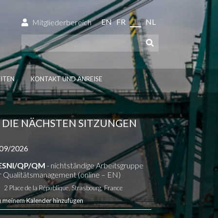
EN
FR
DE
NL
Mitgliederbereich
ITEN
KONTAKT UND ANREISE
DIE NÄCHSTEN SITZUNGEN
09/2026
ESNI/QP/QM
- nichtständige Arbeitsgruppe
r Qualitätsmanagement (online – EN)
2 Place de la République, Strasbourg, France
u meinem Kalender hinzufügen