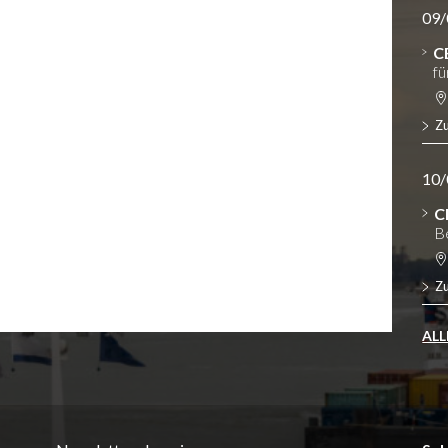
09/
C
fü
Z
10/
C
B
Z
ALL