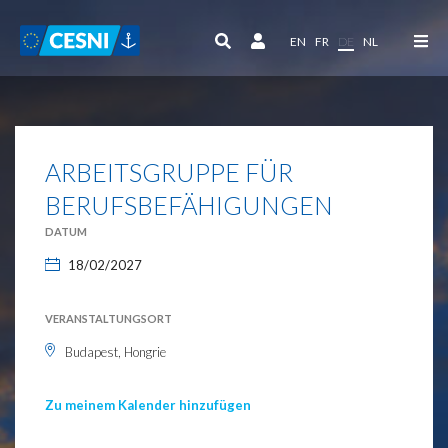
Cookie-Einstellungen
EN
FR
DE
NL
ARBEITSGRUPPE FÜR
BERUFSBEFÄHIGUNGEN
DATUM
18/02/2027
VERANSTALTUNGSORT
Budapest, Hongrie
Zu meinem Kalender hinzufügen