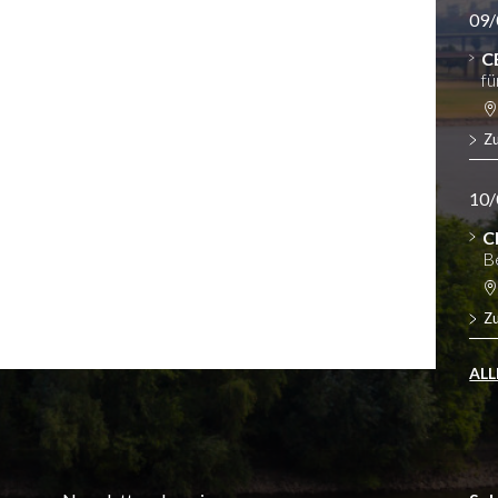
09/
C
fü
Z
10/
C
B
Z
ALL