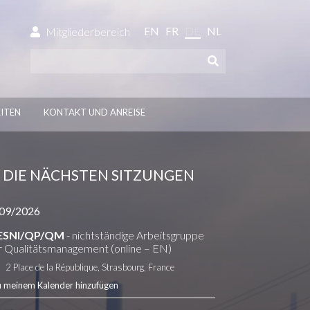
EN
FR
DE
NL
Mitgliederbereich
ITEN
KONTAKT UND ANREISE
DIE NÄCHSTEN SITZUNGEN
09/2026
ESNI/QP/QM
- nichtständige Arbeitsgruppe
r Qualitätsmanagement (online – EN)
2 Place de la République, Strasbourg, France
u meinem Kalender hinzufügen