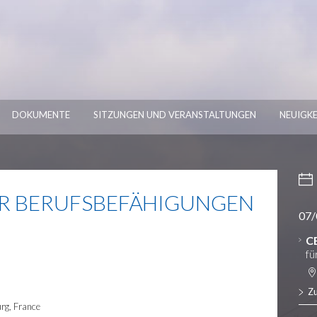
DOKUMENTE
SITZUNGEN UND VERANSTALTUNGEN
NEUIGKE
ÜR BERUFSBEFÄHIGUNGEN
07/
C
fü
Z
urg, France